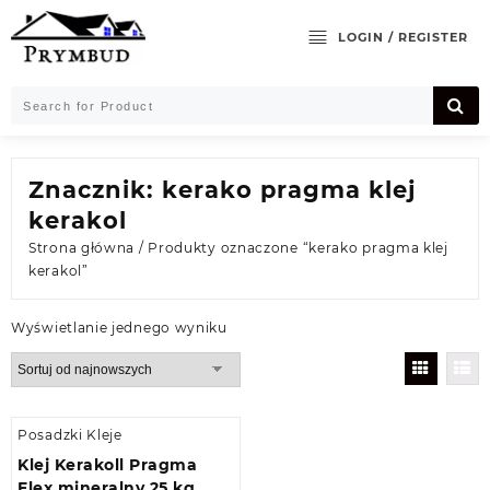
Skip
to
LOGIN / REGISTER
content
Znacznik:
kerako pragma klej
kerakol
Strona główna
/ Produkty oznaczone “kerako pragma klej
kerakol”
Wyświetlanie jednego wyniku
Posadzki Kleje
Klej Kerakoll Pragma
Flex mineralny 25 kg