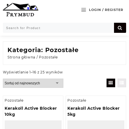
Skip
to
LOGIN / REGISTER
content
Kategoria:
Pozostałe
Strona główna
/ Pozostałe
Posortowane
Wyświetlanie 1–16 z 25 wyników
według
najnowszych
Pozostałe
Pozostałe
Kerakoll Active Blocker
Kerakoll Active Blocker
10kg
5kg