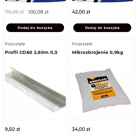
Pierwotna
Aktualna
110,00
zł
100,08
zł
42,00
zł
cena
cena
wynosiła:
wynosi:
Dodaj do koszyka
Dodaj do koszyka
110,00 zł.
100,08 zł.
Pozostałe
Pozostałe
Profil CD60 2,60m 0,5
Mikrozbrojenie 0,9kg
9,50
zł
34,00
zł