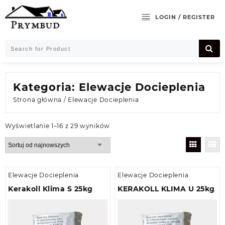
Skip
to
LOGIN / REGISTER
content
Kategoria:
Elewacje Docieplenia
Strona główna
/ Elewacje Docieplenia
Posortowane
Wyświetlanie 1–16 z 29 wyników
według
najnowszych
Elewacje Docieplenia
Elewacje Docieplenia
Kerakoll Klima S 25kg
KERAKOLL KLIMA U 25kg