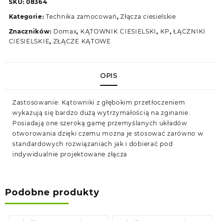
SKU:
08364
przetłoczeniem
Kategorie:
Technika zamocowań
,
Złącza ciesielskie
Znaczników:
Domax
,
KĄTOWNIK CIESIELSKI
,
KP
,
ŁĄCZNIKI
CIESIELSKIE
,
ZŁĄCZE KĄTOWE
OPIS
Zastosowanie: Kątowniki z głębokim przetłoczeniem
wykazują się bardzo dużą wytrzymałością na zginanie.
Posiadają one szeroką gamę przemyślanych układów
otworowania dzięki czemu można je stosować zarówno w
standardowych rozwiązaniach jak i dobierać pod
indywidualnie projektowane złącza
Podobne produkty