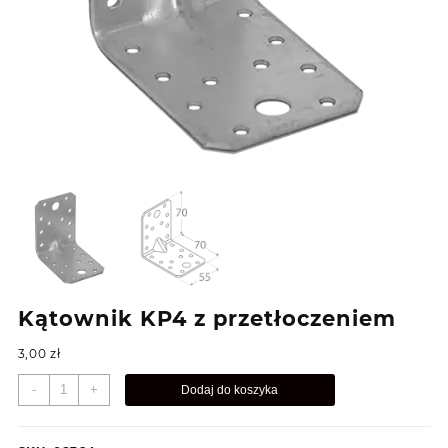
Kątownik KP4 z przetłoczeniem
3,00
zł
ilość
-
+
Dodaj do koszyka
Kątownik
KP4
z