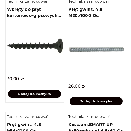
Technika zamocowań
Technika zamocowań
Wkręty do płyt
Pręt gwint. 4.8
kartonowo-gipsowych
M20x1000 Oc
do drewna 3,5 x 25
(1000szt)
30,00
zł
26,00
zł
Dodaj do koszyka
Dodaj do koszyka
Technika zamocowań
Technika zamocowań
Pręt gwint. 4.8
Kosz.uni.SMART UP
M14x1000 Oc
8×50+wkr.uni.4,5×60 Oc