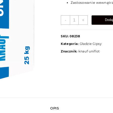
Zastosowanie wewnątr
ilość
-
+
Doda
Knauf
Uniflott
5kg
SKU:
08238
Kategoria:
Gładzie Gipsy
Znacznik:
knauf uniflot
OPIS