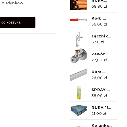
RURA
z budynków
160/2m
68,80
zł
3.2
Kołki
j do koszyka
uniwersalne
36,00
zł
8,0 x 40 z
wkrętem
Łącznik
z łbem
krokwi
5,50
zł
stożkowym
LK7
5 x 60
Zawór
(100szt)
kątowy z
27,00
zł
filtrem
1/2x1/2
Rura
Solid
VESBO
26,00
zł
FASER 20-
4m
SPRAY-
KON R505
38,00
zł
500ML -
Czyścik W
RURA 110
Sprayu
SZARA
21,00
zł
1mb
Kolanko