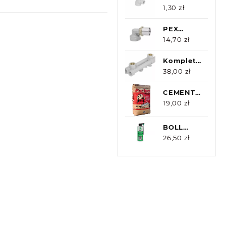
PP
1,30
zł
nyplowe
90st
PEX
DURO
14,70
zł
SYSTEM
KOLANO
Komplet
16x1/2GW
naścienny
38,00
zł
PP GW
20x1/2
CEMENT
PERFECT
19,00
zł
CEM II
32,5 R
BOLL
25kg
multi
26,50
zł
spray
400ml