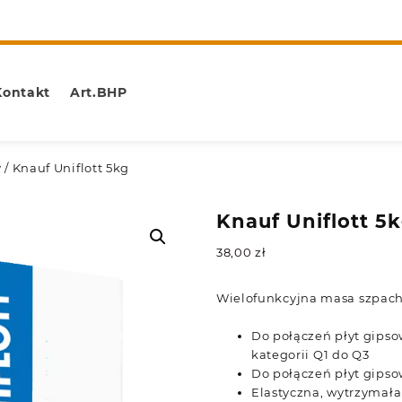
Kontakt
Art.BHP
y
/ Knauf Uniflott 5kg
Knauf Uniflott 5
38,00
zł
Wielofunkcyjna masa szpac
Do połączeń płyt gips
kategorii Q1 do Q3
Do połączeń płyt gips
Elastyczna, wytrzymała