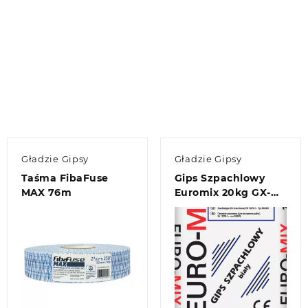
Gładzie Gipsy
Gładzie Gipsy
Taśma FibaFuse
Gips Szpachlowy
MAX 76m
Euromix 20kg GX-
START
Quick view
Quick view