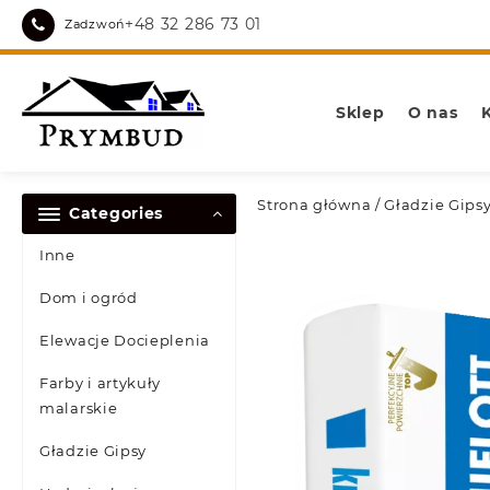
Skip
+48 32 286 73 01
Zadzwoń
to
content
Sklep
O nas
Strona główna
/
Gładzie Gips
Categories
Inne
Dom i ogród
Elewacje Docieplenia
Farby i artykuły
malarskie
Gładzie Gipsy