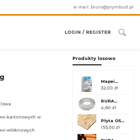
e-mail: biuro@prymbud.pl
LOGIN / REGISTER
Produkty losowo
kg
Mapei
Nivoplan
32,00
zł
plus 25kg
RURA
hlowa
PEX/AL/PEX
4,60
zł
DURO
owo-kartonowych w
16X2,00
Płyta OSB
(200M)
25mm
155,00
zł
owo-włóknowych
2500x1250