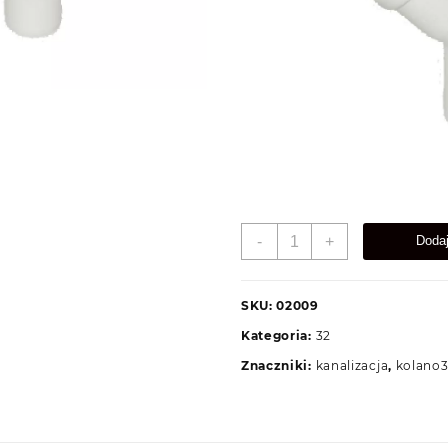
ilość
-
+
Doda
Kolano
32
SKU:
02009
Kategoria:
32
Znaczniki:
kanalizacja
,
kolano