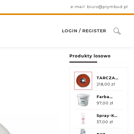
e-mail: biuro@prymbud.pl
LOGIN / REGISTER
Produkty losowo
TARCZA
DIAMENTOWA
218,00
zł
CR25x25,4
TEXUS
Farba
CUT
Premium
97,00
zł
Biała
Greinplast
Spray-Kon
10L
Blocker -
37,00
zł
Farba Na