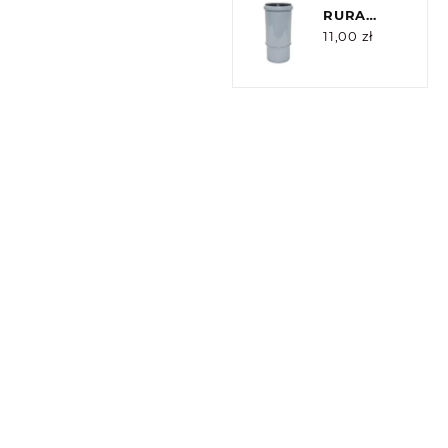
RURA
GŁĘBOKI
11,00
zł
KIELICH
110