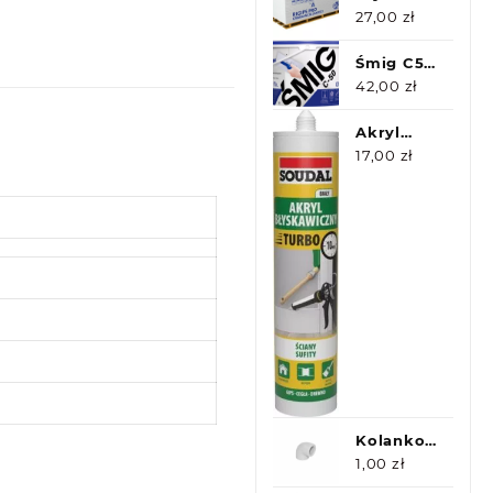
CUT
gipsowa
27,00
zł
12,5
1200x2000
Śmig C50
Rigips
5kg
42,00
zł
Akryl
Błyskawiczny
17,00
zł
Soudal
Kolanko
PP 90st
1,00
zł