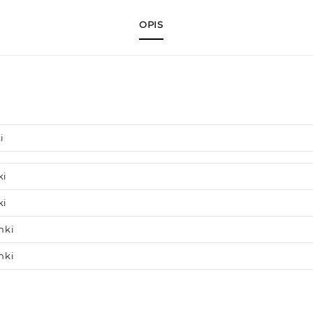
OPIS
i
ki
ki
nki
nki