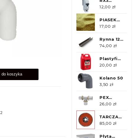
Plamy
RX3
Wyłącznik
12,00
zł
nadprądowy
1P B10
PIASEK
SUSZONY
17,00
zł
0-1mm
25kg
Rynna 125
PVC 4m
74,00
zł
Gamrat
Plastyfikator
do zapraw
20,00
zł
5kg
j do koszyka
Kolano 50
3,50
zł
PEX
DURO
26,00
zł
SYSTEM
32
TRÓJNIK
TARCZA
16
DIAMENTOWA
85,00
zł
CR125x22,2
TEXUS
Płyta