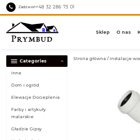
Skip
+48 32 286 73 01
Zadzwoń
to
content
Sklep
O nas
Strona główna
/
Instalacje wo
Categories
Inne
Dom i ogród
Elewacje Docieplenia
Farby i artykuły
malarskie
Gładzie Gipsy