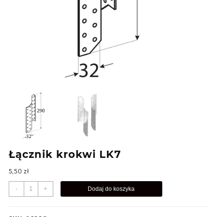
Łącznik krokwi LK7
5,50
zł
ilość
-
+
Dodaj do koszyka
Łącznik
krokwi
LK7