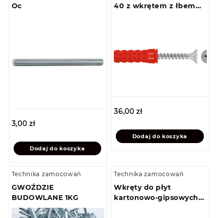
Oc
40 z wkrętem z łbem
stożkowym 5 x 60
(100szt)
36,00
zł
3,00
zł
Dodaj do koszyka
Dodaj do koszyka
Technika zamocowań
Technika zamocowań
GWOŹDZIE
Wkręty do płyt
BUDOWLANE 1KG
kartonowo-gipsowych
do drewna 3,5 x 25
(1000szt)