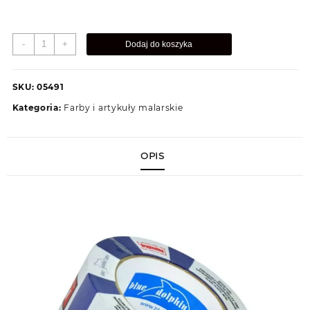
ilość
-
+
Dodaj do koszyka
Taśma
malarska
Blue
SKU:
05491
Delfin
Kategoria:
Farby i artykuły malarskie
38x50m
OPIS