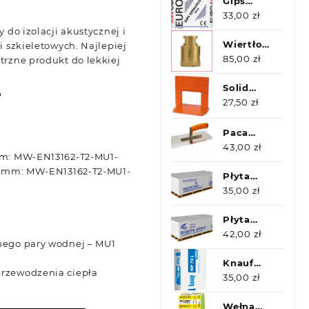
0.038
Gips
W/m*K
Szpachlowy
33,00
zł
18m2
Euromix
 do izolacji akustycznej i
20kg GX-
Wiertło
i szkieletowych. Najlepiej
START
Diamentowe
85,00
zł
trzne produkt do lekkiej
m14
30mm
Solid
e
klips 1-
27,50
zł
3mm100szt
Paca
nierdzewna
43,00
zł
 mm: MW-EN13162-T2-MU1-
r. 2K
80 mm: MW-EN13162-T2-MU1-
SOLID
Płyta
13/280
gipsowa
35,00
zł
12,5
1200x2600
Płyta
Rigips
Gipsowa
42,00
zł
nego pary wodnej – MU
1
12.5
1200x2600
Knauf
rzewodzenia ciepła
4Pro
MP75L
35,00
zł
Rigips
30kg
Wełna