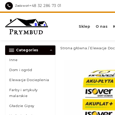
Skip
+48 32 286 73 01
Zadzwoń
to
content
Sklep
O nas
Strona główna
/
Elewacje Doc
Categories
Inne
Dom i ogród
Elewacje Docieplenia
Farby i artykuły
malarskie
Gładzie Gipsy