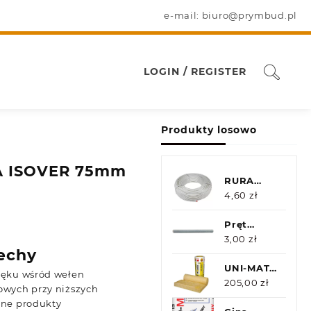
e-mail: biuro@prymbud.pl
LOGIN / REGISTER
Produkty losowo
A ISOVER 75mm
RURA
PEX/AL/PEX
4,60
zł
DURO
16X2,00
Pręt
(200M)
gwint. 4.8
3,00
zł
echy
M6x1000
Oc
UNI-MATA
ięku wśród wełen
ISOVER
205,00
zł
owych przy niższych
50mm
jne produkty