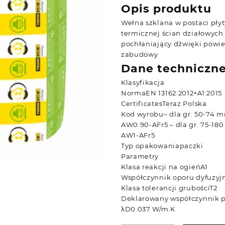
Opis produktu
Wełna szklana w postaci płyty
termicznej ścian działowych 
pochłaniający dźwięki powie
zabudowy
Dane techniczn
Klasyfikacja
Norma
EN 13162:2012+A1:2015
Certificates
Teraz Polska
Kod wyrobu
– dla gr. 50-74
AW0.90-AFr5 – dla gr. 75-1
AW1-AFr5
Typ opakowania
paczki
Parametry
Klasa reakcji na ogień
A1
Współczynnik oporu dyfuzyj
Klasa tolerancji grubości
T2
Deklarowany współczynnik p
λD
0.037 W/m.K