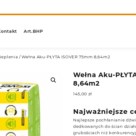
Kontakt
Art.BHP
ieplenia
/ Wełna Aku-PŁYTA ISOVER 75mm 8,64m2
Wełna Aku-PŁYT
8,64m2
145,00
zł
Najważniejsze c
Najlepsze pochłanianie dźw
dedkowanych do ścian dział
grubościach niż konkurency