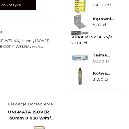
Aku-
150,00
zł
j do koszyka
PŁYTA
ISOVER
Kątownik
100mm
KP2 z
5,80
zł
7,2m2
przetłoczeniem
ia
RURA PESZLA 25/20
CE WEŁNA
,
isover
,
ISOVER
Z PILOTEM 25m
72,00
zł
E GÓRY WEŁNA
,
wełna
Taśma
FibaFuse
58,00
zł
MAX 76m
Kotwa
chemiczna
31,00
zł
żywica
300ml
Elewacje Docieplenia
UNI-MATA ISOVER
150mm 0.038 W/m*K
6m2