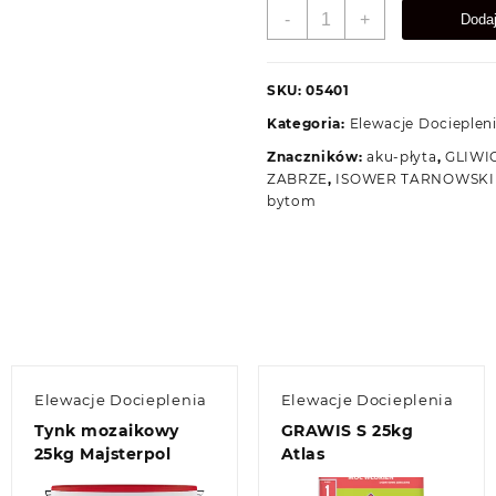
ilość
-
+
Doda
Wełna
Aku-
PŁYTA
SKU:
05401
ISOVER
Kategoria:
Elewacje Docieplen
75mm
8,64m2
Znaczników:
aku-płyta
,
GLIWI
ZABRZE
,
ISOWER TARNOWSKI
bytom
Elewacje Docieplenia
Elewacje Docieplenia
Tynk mozaikowy
GRAWIS S 25kg
25kg Majsterpol
Atlas