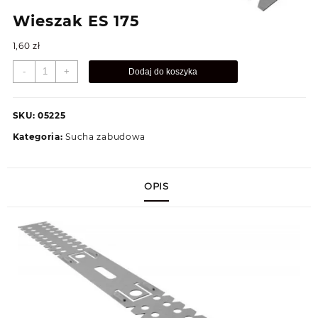
Wieszak ES 175
1,60
zł
ilość
-
+
Dodaj do koszyka
Wieszak
ES
175
SKU:
05225
Kategoria:
Sucha zabudowa
OPIS