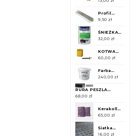
jednokielichowe
13,00
zł
18/45st
Profil
CD60
9,50
zł
2,60m 0,5
ŚNIEŻKA
Supermal
32,00
zł
Czarny
Połysk
KOTWA
0,8l
SUFITOWA
60,00
zł
6X35
100szt
Farba
Antyrefleksyjna
240,00
zł
Greinplast
RURA PESZLA
10L
CZARNA UV 20/14.9
68,00
zł
25m
Kerakoll
H40 Gel
65,00
zł
20kg
szary
Siatka
Zaprawa
zgrzewana
16,00
zł