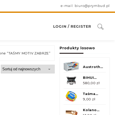
e-mail: biuro@prymbud.pl
LOGIN / REGISTER
Produkty losowo
zone “TAŚMY MOTIV ZABRZE”
Austrotherm
EPS 042
FASSADA
BIHUI
ZESTAW
580,00
zł
OTWORNIC
(20-35-55-
Taśma
60-
maskująca
9,00
zł
75mm)DBDMS5
3-dniowa
48x50m
Kolano