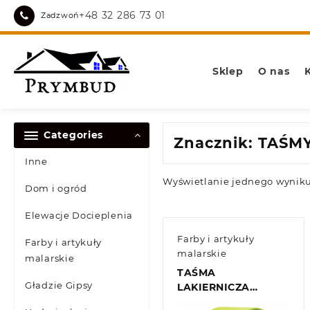
Skip
+48 32 286 73 01
Zadzwoń
to
content
Sklep
O nas
Categories
Znacznik:
TAŚMY
Inne
Wyświetlanie jednego wynik
Dom i ogród
Elewacje Docieplenia
Farby i artykuły
Farby i artykuły
malarskie
malarskie
TAŚMA
Gładzie Gipsy
LAKIERNICZA
38mm/50m MOTIVE