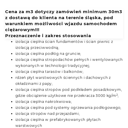
Cena za m3 dotyczy zamówień minimum 30m3
z dostawą do klienta na terenie śląska, pod
warunkiem możliwości wjazdu samochodem
ciężarowym!!!
Przeznaczenie i zakres stosowania
izolacja cieplna ścian fundamentów i ścian piwnic z
izolacją przeciwwodną;
izolacja cieplna podłóg na gruncie;
izolacja cieplna stropodachów pełnych i wentylowanych
wykonanych w technologii tradycyjnej;
izolacja cieplna tarasów i balkonów;
rdzeń płyt warstwowych ściennych i dachowych z
okładzinami z papy;
izolacja cieplna stropów pod podkładem posadzkowym,
2
gdzie obciążenie użytkowe nie przekracza 3000 kg/m
;
izolacja cieplna nakrokwiowa;
izolacja cieplna pod systemy ogrzewania podłogowego;
izolacja stropów nad przejazdami;
izolacja cieplna w prefabrykowanych płytach
warstwowych