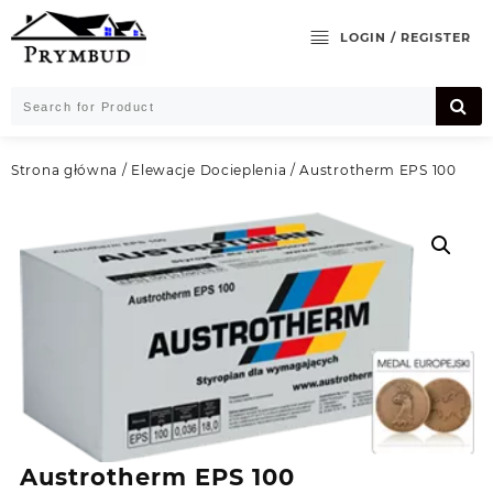
Skip
to
LOGIN / REGISTER
content
Strona główna
/
Elewacje Docieplenia
/ Austrotherm EPS 100
Austrotherm EPS 100