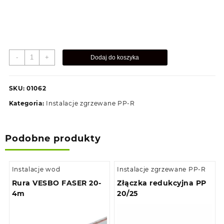
ilość
-
+
Dodaj do koszyka
Złączka
PP
z
SKU:
01062
GW
Kategoria:
Instalacje zgrzewane PP-R
mosiężnym
20x1/2
Podobne produkty
Instalacje wod
Instalacje zgrzewane PP-R
Rura VESBO FASER 20-
Złączka redukcyjna PP
4m
20/25