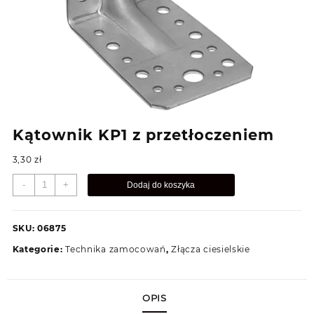
Kątownik KP1 z przetłoczeniem
3,30
zł
ilość
-
+
Dodaj do koszyka
Kątownik
KP1
z
SKU:
06875
przetłoczeniem
Kategorie:
Technika zamocowań
,
Złącza ciesielskie
OPIS