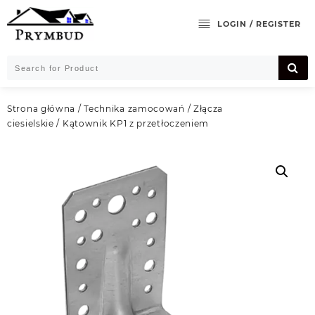
Skip
to
LOGIN / REGISTER
content
Strona główna
/
Technika zamocowań
/
Złącza
ciesielskie
/ Kątownik KP1 z przetłoczeniem