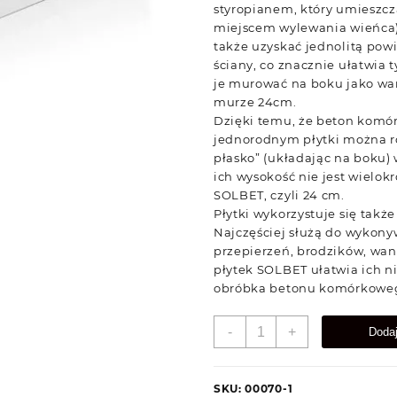
styropianem, który umieszcz
miejscem wylewania wieńca)
także uzyskać jednolitą pow
ściany, co znacznie ułatwi
je murować na boku jako w
murze 24cm.
Dzięki temu, że beton komó
jednorodnym płytki można 
płasko” (układając na boku) 
ich wysokość nie jest wielok
SOLBET, czyli 24 cm.
Płytki wykorzystuje się takż
Najczęściej służą do wykon
przepierzeń, brodzików, wan
płytek SOLBET ułatwia ich n
obróbka betonu komórkowe
ilość
-
+
Doda
SOLBET
5cmX24cmX59cm
SKU:
00070-1