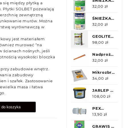
20x1/2
ŚNIEŻKA
a się między płytką a
Supermal
32,00
zł
. Płytki SOLBET pozwalają
Żółty
ierzchnię zewnętrzną
Połysk
ŚNIEŻKA
a tynkowanie murów. Można
0,8l
Supermal
32,00
zł
arstwę wyrównawczą w
Kremowy
Połysk
GEOLITE
rkowy jest materiałem
0,8l
40
98,00
zł
również murować “na
KERAKOLL
w ścianach nośnych, jeśli
25KG
Nadproże
rotnością wysokości bloczka
Porotherm
32,00
zł
11,5cm
e przy zabudowie wnętrz.
125cm
Mikrozbrojenie
ywania zabudowy
0,9kg
34,00
zł
ien i szafek. Zastosowanie
iewielka masa i łatwa
JARLEP G
go.
10L -
108,00
zł
roztwór
j do koszyka
do
PEX
gruntowania
DURO
13,90
zł
podłoży
SYSTEM
betonowych
ZŁĄCZKA
GRAWIS U