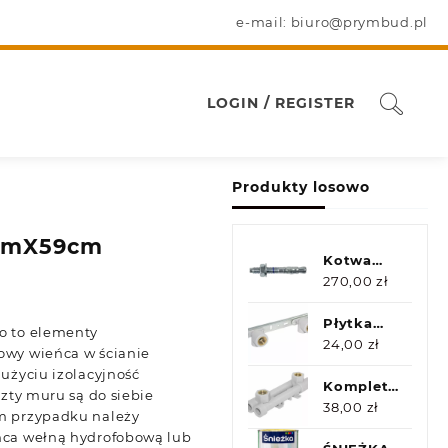
e-mail: biuro@prymbud.pl
LOGIN / REGISTER
Produkty losowo
cmX59cm
Kotwa
pierścieniowa
270,00
zł
M12x100
Oc 100szt
Płytka
o to elementy
montażowa
24,00
zł
owy wieńca w ścianie
150mm z
użyciu izolacyjność
kolankami
Komplet
szty muru są do siebie
GW 20x1/2
naścienny
38,00
zł
m przypadku należy
PP GW
ńca wełną hydrofobową lub