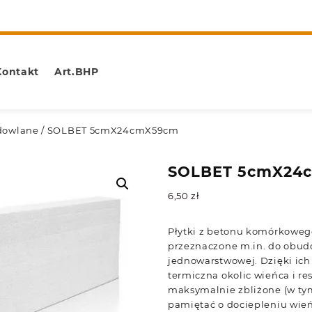
Kontakt
Art.BHP
dowlane
/ SOLBET 5cmX24cmX59cm
SOLBET 5cmX24
6,50
zł
Płytki z betonu komórkoweg
przeznaczone m.in. do obud
jednowarstwowej. Dzięki ich 
termiczna okolic wieńca i re
maksymalnie zbliżone (w ty
pamiętać o dociepleniu wie