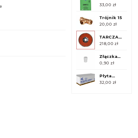
pod papę
16x1/2 GZ
25kg
33,00
zł
e
Atlas
Trójnik 15
20,00
zł
TARCZA
DIAMENTOWA
218,00
zł
CR25x25,4
TEXUS
Złączka
CUT
redukcyjna
0,90
zł
PP 20/25
Płyta
Gipsowa
32,00
zł
12.5
1200x2000
4Pro
Rigips