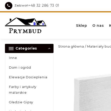
Skip
+48 32 286 73 01
Zadzwoń
to
content
Sklep
O nas
Strona główna
/
Materiały bu
Categories
Inne
Dom i ogród
Elewacje Docieplenia
Farby i artykuły
malarskie
Gładzie Gipsy