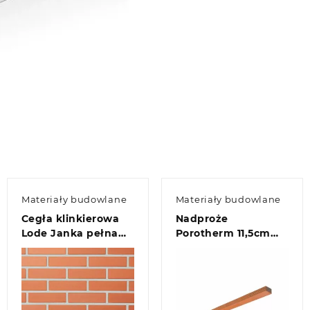
Materiały budowlane
Materiały budowlane
Cegła klinkierowa
Nadproże
Lode Janka pełna
Porotherm 11,5cm
kl.50
250cm