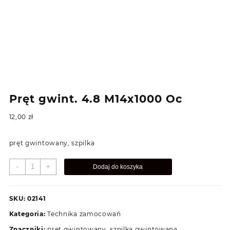
Pręt gwint. 4.8 M14x1000 Oc
12,00
zł
pręt gwintowany, szpilka
ilość
-
+
Dodaj do koszyka
Pręt
gwint.
4.8
SKU:
02141
M14x1000
Kategoria:
Technika zamocowań
Oc
Znaczniki:
pręt gwintowany
,
szpilka gwintowana