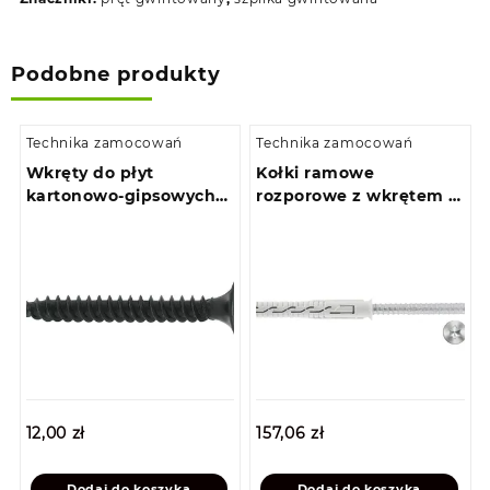
Podobne produkty
Technika zamocowań
Technika zamocowań
Wkręty do płyt
Kołki ramowe
kartonowo-gipsowych
rozporowe z wkrętem z
do metalu 3,5 x 35
łbem stożkowym 8,0 x
(200szt)
120 (100szt)
12,00
zł
157,06
zł
Dodaj do koszyka
Dodaj do koszyka