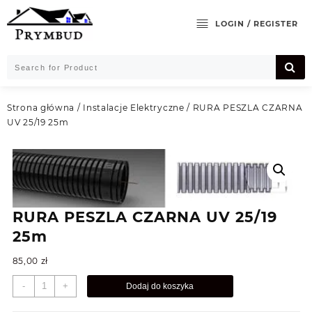
Skip
to
LOGIN / REGISTER
content
Strona główna
/
Instalacje Elektryczne
/ RURA PESZLA CZARNA
UV 25/19 25m
RURA PESZLA CZARNA UV 25/19
25m
85,00
zł
ilość
-
+
Dodaj do koszyka
RURA
PESZLA