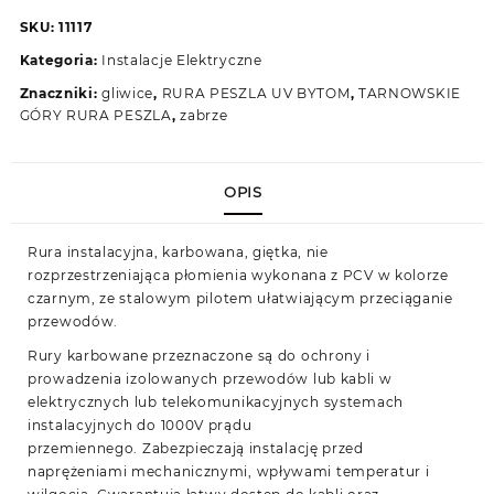
CZARNA
SKU:
11117
UV
Kategoria:
Instalacje Elektryczne
25/19
25m
Znaczniki:
gliwice
,
RURA PESZLA UV BYTOM
,
TARNOWSKIE
GÓRY RURA PESZLA
,
zabrze
OPIS
Rura instalacyjna, karbowana,
giętka, nie
rozprzestrzeniająca płomienia
wykonana z PCV w kolorze
czarnym, ze stalowym
pilotem
ułatwiającym przeciąganie
przewodów.
Rury karbowane przeznaczone są do
ochrony i
prowadzenia
izolowanych przewodów lub kabli w
elektrycznych lub telekomunikacyjnych systemach
instalacyjnych do 1000V prądu
przemiennego.
Zabezpieczają instalację przed
naprężeniami mechanicznymi, wpływami temperatur i