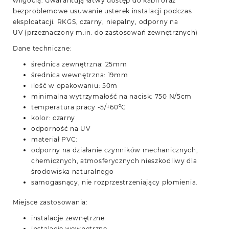
wilgocią
. Gwarantują łatwy dostęp do kabli oraz
bezproblemowe usuwanie usterek instalacji podczas
eksploatacji. RKGS, czarny, niepalny, odporny na
UV
(przeznaczony m.in. do zastosowań zewnętrznych)
Dane techniczne:
średnica zewnętrzna: 25mm
średnica wewnętrzna: 19mm
ilość w opakowaniu: 50m
minimalna wytrzymałość na nacisk: 750 N/5cm
temperatura pracy -5/+60ºC
kolor: czarny
odporność na UV
materiał PVC:
odporny na działanie czynników mechanicznych,
chemicznych, atmosferycznych nieszkodliwy dla
środowiska naturalnego
samogasnący, nie rozprzestrzeniający płomienia.
Miejsce zastosowania:
instalacje zewnętrzne
instalacje wewnętrzne