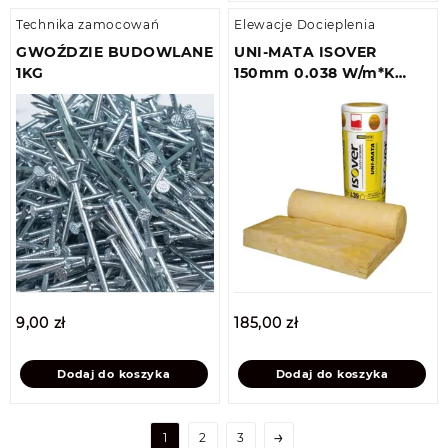
Technika zamocowań
Elewacje Docieplenia
GWOŹDZIE BUDOWLANE
UNI-MATA ISOVER
1KG
150mm 0.038 W/m*K
6m2
9,00
zł
185,00
zł
Dodaj do koszyka
Dodaj do koszyka
→
1
2
3