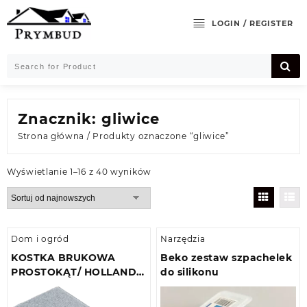
Skip
to
LOGIN / REGISTER
content
Znacznik:
gliwice
Strona główna
/ Produkty oznaczone “gliwice”
Posortowane
Wyświetlanie 1–16 z 40 wyników
według
najnowszych
Dom i ogród
Narzędzia
KOSTKA BRUKOWA
Beko zestaw szpachelek
PROSTOKĄT/ HOLLAND
do silikonu
M2