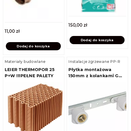
150,00
zł
11,00
zł
Dodaj do koszyka
Dodaj do koszyka
Materiały budowlane
Instalacje zgrzewane PP-R
LEIER THERMOPOR 25
Płytka montażowa
P+W !!!PEŁNE PALETY
150mm z kolankami GW
20×1/2