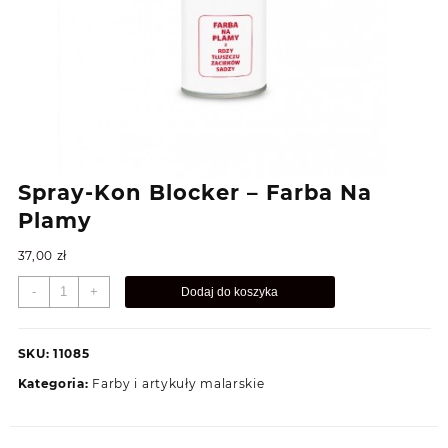
Spray-Kon Blocker – Farba Na
Plamy
37,00
zł
ilość
-
+
Dodaj do koszyka
Spray-
Kon
Blocker
SKU:
11085
-
Kategoria:
Farby i artykuły malarskie
Farba
Na
Plamy