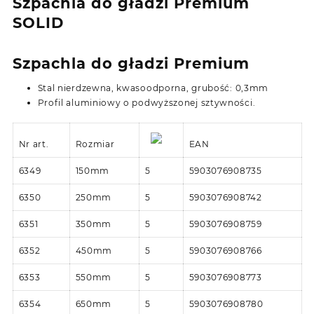
Szpachla do gładzi Premium
SOLID
Szpachla do gładzi Premium
Stal nierdzewna, kwasoodporna, grubość: 0,3mm
Profil aluminiowy o podwyższonej sztywności.
Nr art.
Rozmiar
EAN
6349
150mm
5
5903076908735
6350
250mm
5
5903076908742
6351
350mm
5
5903076908759
6352
450mm
5
5903076908766
6353
550mm
5
5903076908773
6354
650mm
5
5903076908780