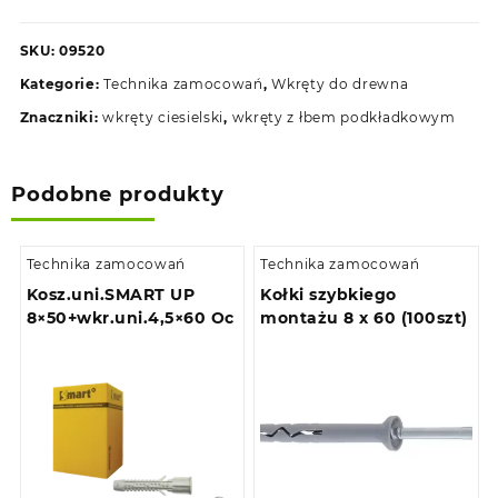
ciesielskie
8,0
SKU:
09520
x
Kategorie:
Technika zamocowań
,
Wkręty do drewna
60
do
Znaczniki:
wkręty ciesielski
,
wkręty z łbem podkładkowym
drewna
z
łbem
Podobne produkty
podkładkowym
(100szt)
Technika zamocowań
Technika zamocowań
Kosz.uni.SMART UP
Kołki szybkiego
8×50+wkr.uni.4,5×60 Oc
montażu 8 x 60 (100szt)