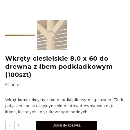
Wkręty ciesielskie 8,0 x 60 do
drewna z łbem podkładkowym
(100szt)
52,00
zł
Wkręt konstrukcyjny z łbem podkłądkowym i gniazdem TX do
połączeń konstrukcyjnych elementów drewnianych m,in,
litych, klejonych i płyt drewnopochodnych
ilość
-
+
Dodaj do koszyka
Wkręty