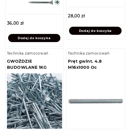
28,00
zł
36,00
zł
Dodaj do koszyka
Dodaj do koszyka
Technika zamocowań
Technika zamocowań
GWOŹDZIE
Pręt gwint. 4.8
BUDOWLANE 1KG
M16x1000 Oc