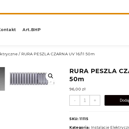
Kontakt
Art.BHP
ektryczne
/ RURA PESZLA CZARNA UV 16/11 50m
RURA PESZLA CZA
50m
96,00
zł
ilość
-
+
Doda
RURA
PESZLA
CZARNA
SKU:
11115
UV
Kategoria:
Instalacje Elektrycz
16/11