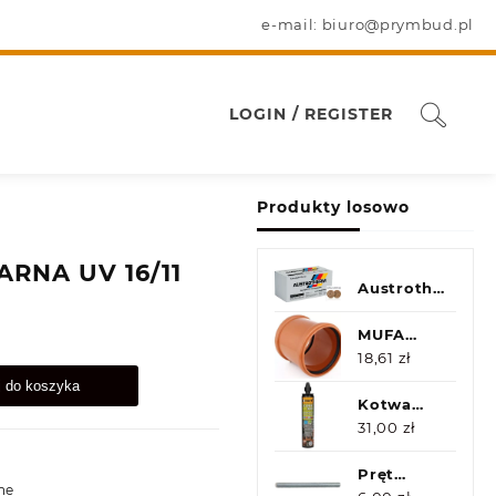
e-mail: biuro@prymbud.pl
LOGIN / REGISTER
Produkty losowo
RNA UV 16/11
Austrotherm
EPS 100
MUFA
NASUWKA
18,61
zł
160
j do koszyka
Kotwa
chemiczna
31,00
zł
żywica
300ml
Pręt
ne