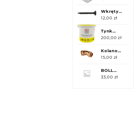
przetłoczeniem
Wkręty
do płyt
12,00
zł
kartonowo-
gipsowych
Tynk
do
Akrylowy
200,00
zł
drewna
25kg
3,5 x 25
Majsterpol
Kolano
(200szt)
dwukielichowe
15,00
zł
15/45st
BOLL
smar do
33,00
zł
łańcucha
RACING
500ml