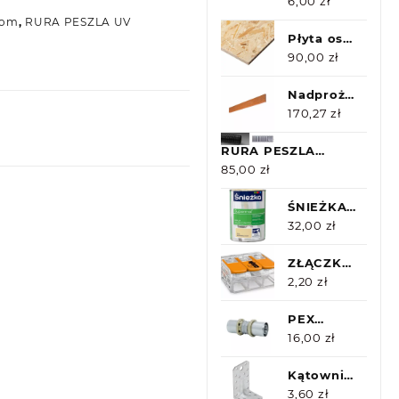
gwint. 4.8
6,00
zł
M10x1000
tom
,
RURA PESZLA UV
Oc
Płyta osb
15mm
90,00
zł
2500x1250
Nadproże
Porotherm
170,27
zł
23,5cm
RURA PESZLA
225cm
CZARNA UV 25/19
85,00
zł
25m
ŚNIEŻKA
Supermal
32,00
zł
Kremowy
Połysk
ZŁĄCZKA
0,8l
WAGO
2,20
zł
221-413
PEX
DURO
16,00
zł
SYSTEM
ZŁĄCZKA
Kątownik
16
KP3 z
3,60
zł