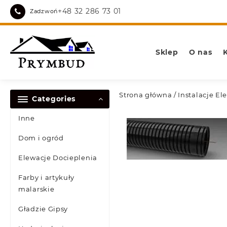
Skip
+48 32 286 73 01
Zadzwoń
to
content
Sklep
O nas
Strona główna
/
Instalacje El
Categories
Inne
Dom i ogród
Elewacje Docieplenia
Farby i artykuły
malarskie
Gładzie Gipsy