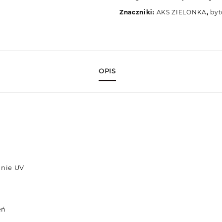
50m
Znaczniki:
AKS ZIELONKA
,
by
OPIS
nie UV
eń