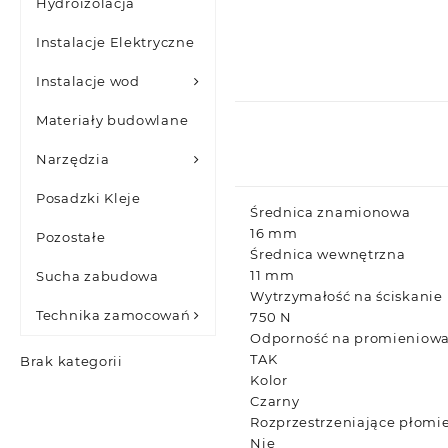
Hydroizolacja
Instalacje Elektryczne
Instalacje wod
Materiały budowlane
Narzędzia
Posadzki Kleje
Średnica znamionowa
16 mm
Pozostałe
Średnica wewnętrzna
11 mm
Sucha zabudowa
Wytrzymałość na ściskanie
Technika zamocowań
750 N
Odporność na promieniowa
TAK
Brak kategorii
Kolor
Czarny
Rozprzestrzeniające płomi
Nie