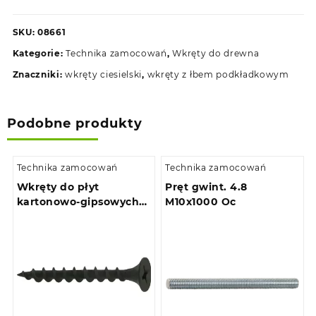
ciesielskie
8,0
SKU:
08661
x
Kategorie:
Technika zamocowań
,
Wkręty do drewna
80
do
Znaczniki:
wkręty ciesielski
,
wkręty z łbem podkładkowym
drewna
z
łbem
Podobne produkty
podkładkowym
(100szt)
Technika zamocowań
Technika zamocowań
Wkręty do płyt
Pręt gwint. 4.8
kartonowo-gipsowych
M10x1000 Oc
do drewna 3,5 x 25
(1000szt)