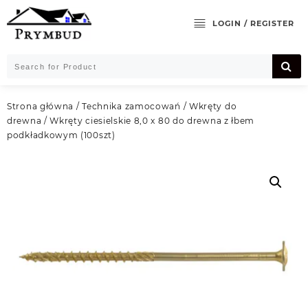
Skip
to
LOGIN / REGISTER
content
Strona główna
/
Technika zamocowań
/
Wkręty do
drewna
/ Wkręty ciesielskie 8,0 x 80 do drewna z łbem
podkładkowym (100szt)