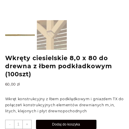
Wkręty ciesielskie 8,0 x 80 do
drewna z łbem podkładkowym
(100szt)
60,00
zł
Wkręt konstrukcyjny z łbem podkłądkowym i gniazdem TX do
połączeń konstrukcyjnych elementów drewnianych m,in,
litych, klejonych i płyt drewnopochodnych
ilość
-
+
Dodaj do koszyka
Wkręty