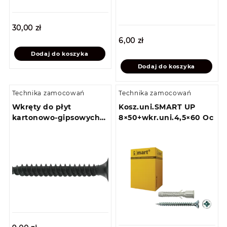
30,00
zł
6,00
zł
Dodaj do koszyka
Dodaj do koszyka
Technika zamocowań
Technika zamocowań
Wkręty do płyt
Kosz.uni.SMART UP
kartonowo-gipsowych
8×50+wkr.uni.4,5×60 Oc
do metalu 3,5 x 25
(200szt)