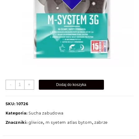
ilość
-
+
Dodaj do koszyka
ATLAS
M
SYTEM
SKU:
10726
L100
Kategoria:
Sucha zabudowa
Znaczniki:
gliwice
,
m syetem atlas bytom
,
zabrze