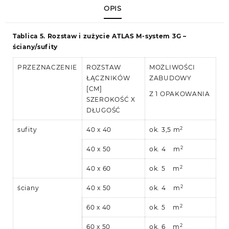
OPIS
Tablica 5. Rozstaw i zużycie ATLAS M-system 3G –
ściany/sufity
PRZEZNACZENIE
ROZSTAW
MOŻLIWOŚCI
ŁĄCZNIKÓW
ZABUDOWY
[CM]
Z 1 OPAKOWANIA
SZEROKOŚĆ X
DŁUGOŚĆ
2
sufity
40 x 40
ok. 3,5 m
2
40 x 50
ok. 4 m
2
40 x 60
ok. 5 m
2
ściany
40 x 50
ok. 4 m
2
60 x 40
ok. 5 m
2
60 x 50
ok. 6 m