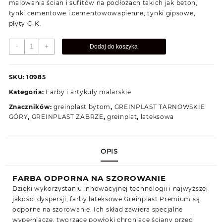
malowania ścian i sufitów na podłożach takich jak beton,
tynki cementowe i cementowowapienne, tynki gipsowe,
płyty G-K.
ilość
-
+
Dodaj do koszyka
Farba
Lateksowa
Greinplast
SKU:
10985
Premium
Kategoria:
Farby i artykuły malarskie
Biała
10l
Znaczników:
greinplast bytom
,
GREINPLAST TARNOWSKIE
GÓRY
,
GREINPLAST ZABRZE
,
greinplat
,
lateksowa
OPIS
FARBA ODPORNA NA SZOROWANIE
Dzięki wykorzystaniu innowacyjnej technologii i najwyższej
jakości dyspersji, farby lateksowe Greinplast Premium są
odporne na szorowanie. Ich skład zawiera specjalne
wypełniacze, tworzące powłoki chroniące ściany przed