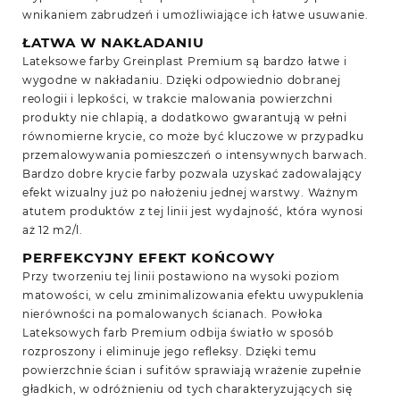
wnikaniem zabrudzeń i umożliwiające ich łatwe usuwanie.
ŁATWA W NAKŁADANIU
Lateksowe farby Greinplast Premium są bardzo łatwe i
wygodne w nakładaniu. Dzięki odpowiednio dobranej
reologii i lepkości, w trakcie malowania powierzchni
produkty nie chlapią, a dodatkowo gwarantują w pełni
równomierne krycie, co może być kluczowe w przypadku
przemalowywania pomieszczeń o intensywnych barwach.
Bardzo dobre krycie farby pozwala uzyskać zadowalający
efekt wizualny już po nałożeniu jednej warstwy. Ważnym
atutem produktów z tej linii jest wydajność, która wynosi
aż 12 m2/l.
PERFEKCYJNY EFEKT KOŃCOWY
Przy tworzeniu tej linii postawiono na wysoki poziom
matowości, w celu zminimalizowania efektu uwypuklenia
nierówności na pomalowanych ścianach. Powłoka
Lateksowych farb Premium odbija światło w sposób
rozproszony i eliminuje jego refleksy. Dzięki temu
powierzchnie ścian i sufitów sprawiają wrażenie zupełnie
gładkich, w odróżnieniu od tych charakteryzujących się