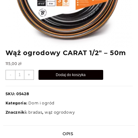
Wąż ogrodowy CARAT 1/2″ – 50m
115,00
zł
ilość
-
+
Dodaj do koszyka
Wąż
ogrodowy
CARAT
SKU:
05428
1/2"
Kategoria:
Dom i ogród
-
50m
Znaczniki:
bradas
,
wąż ogrodowy
OPIS